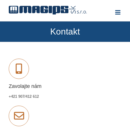
Skip
to
content
Kontakt
Zavolajte nám
+421 907/412 612