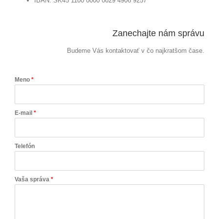
IBAN: SK45 1100 0000 0029 4906 9257
Zanechajte nám správu
Budeme Vás kontaktovať v čo najkratšom čase.
Meno
*
E-mail
*
Telefón
Vaša správa
*