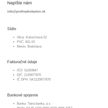
Napíšte nám
info@profisadrokarton.sk
Sídlo
Ulica: Kukučínová 52
PSČ: 831 03
Mesto: Bratislava
Fakturačné údaje
IČO: 52293947
DIČ: 2120977870
IČ DPH: SK2120977870
Bankové spojenie
Banka: Tatra banka, a.s.