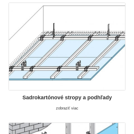
Sadrokartónové stropy a podhľady
zobraziť viac