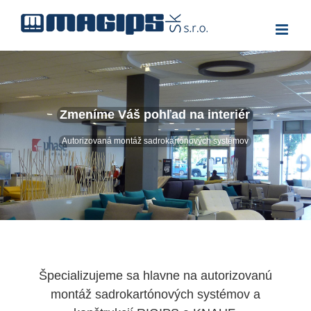
Skip
to
content
Zmeníme Váš pohľad na interiér
Autorizovaná montáž sadrokartónových systémov
Špecializujeme sa hlavne na autorizovanú
montáž sadrokartónových systémov a