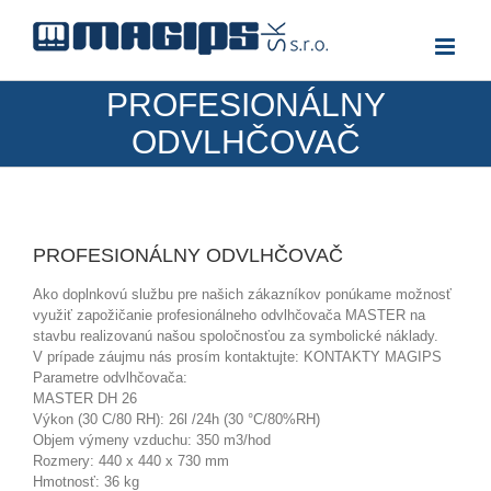
Skip
to
content
PROFESIONÁLNY
ODVLHČOVAČ
PROFESIONÁLNY ODVLHČOVAČ
Ako doplnkovú službu pre našich zákazníkov ponúkame možnosť
využiť zapožičanie profesionálneho odvlhčovača MASTER na
stavbu realizovanú našou spoločnosťou za symbolické náklady.
V prípade záujmu nás prosím kontaktujte: KONTAKTY MAGIPS
Parametre odvlhčovača:
MASTER DH 26
Výkon (30 C/80 RH): 26l /24h (30 °C/80%RH)
Objem výmeny vzduchu: 350 m3/hod
Rozmery: 440 x 440 x 730 mm
Hmotnosť: 36 kg